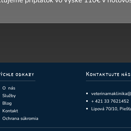
tujeme príplatok vo výške 110€ v hotovos
Rýchle odkazy
Kontaktujte nás
O nás
veterinarnaklinika
Služby
+ 421 33 7621452
Blog
Lipová 70/10, Piešť
Kontakt
Ochrana súkromia