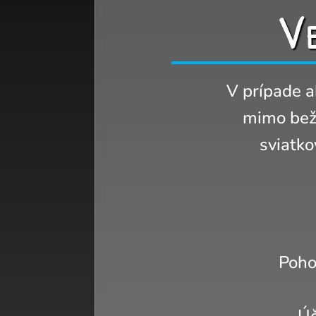
V
V prípade a
mimo bežn
sviatko
Pohot