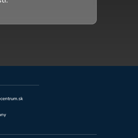
ti.
@centrum.sk
any