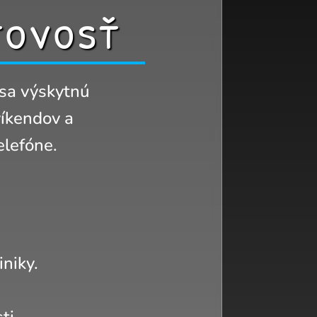
tovosť
 sa výskytnú
víkendov a
elefóne.
iniky.