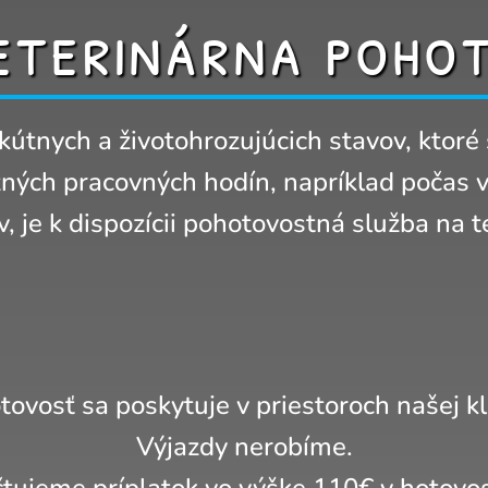
eterinárna poho
kútnych a životohrozujúcich stavov, ktoré
ých pracovných hodín, napríklad počas 
v, je k dispozícii pohotovostná služba na t
ovosť sa poskytuje v priestoroch našej kl
Výjazdy nerobíme.