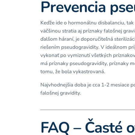
Prevencia pse
Keďže ide o hormonálnu disbalanciu, tak
väčšinou stratia aj príznaky falošnej grav
ďalšom háraní, je doporučiteľná sterilizác
riešením pseudogravidity. V ideálnom príp
vykonať po vymiznutí všetkých príznakov. 
má príznaky pseudogravidity, príznaky m
tomu, že bola vykastrovaná.
Najvhodnejšia doba je cca 1-2 mesiace po
falošnej gravidity.
FAQ – Časté o