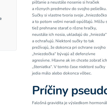
pišťanie a neustále nosenie si hračiek
a rôznych predmetov do svojho peliešku.
Sučky si vlastne tvoria svoje „hniezdočko
e
a to potom veľmi neradi opúšťajú. Môžu 
tiež prehnane starať o rôzne hračky,
neustále ich nosia, ukladajú do „hniezda“
a ochraňujú. Niektoré sučky to tak
prežívajú, že dokonca pri ochrane svojho
„hniezdočka“ bývajú až defenzívne
agresívne. Hlavne ak im chcete zobrať ic
„šteniatka“. V tomto čase niektoré sučky
jedia málo alebo dokonca vôbec.
Príčiny pseud
Falošná gravidita je výsledkom hormonál