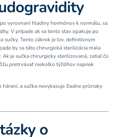
udogravidity
 po vyrovnaní hladiny hormónov k normálu, sa
idity. V prípade ak sa tento stav opakuje po
ia sučky. Tento zákrok je tzv. definitívnym
ade by sa táto chirurgická sterilizácia mala
Ak je sučka chirurgicky sterilizovaná, zatiaľ čo
ôžu pretrvávať niekoľko týždňov napriek
 háraní, a sučka nevykazuje žiadne príznaky
tázky o