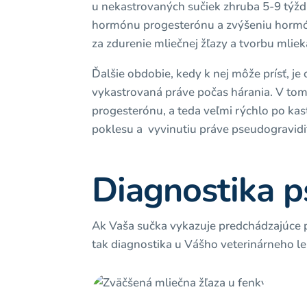
u nekastrovaných sučiek zhruba 5-9 týžd
hormónu progesterónu a zvýšeniu hormón
za zdurenie mliečnej žľazy a tvorbu mliek
Ďalšie obdobie, kedy k nej môže prísť, je 
vykastrovaná práve počas hárania. V to
progesterónu, a teda veľmi rýchlo po kas
poklesu a vyvinutiu práve pseudogravidi
Diagnostika p
Ak Vaša sučka vykazuje predchádzajúce prí
tak diagnostika u Vášho veterinárneho l