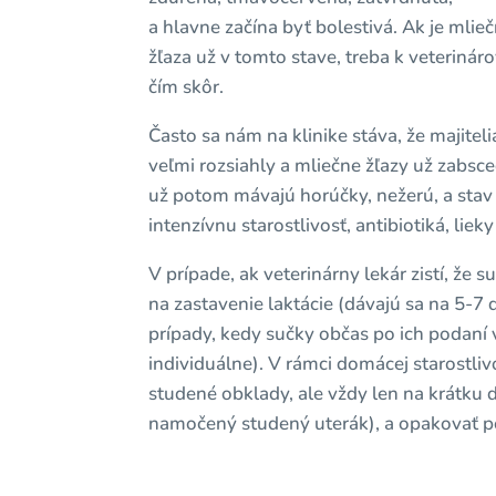
a hlavne začína byť bolestivá. Ak je mlie
žľaza už v tomto stave, treba k veterináro
čím skôr.
Často sa nám na klinike stáva, že majitelia
veľmi rozsiahly a mliečne žľazy už zabsce
už potom mávajú horúčky, nežerú, a stav 
intenzívnu starostlivosť, antibiotiká, liek
V prípade, ak veterinárny lekár zistí, že s
na zastavenie laktácie (dávajú sa na 5-7
prípady, kedy sučky občas po ich podaní v
individuálne). V rámci domácej starostliv
studené obklady, ale vždy len na krátku d
namočený studený uterák), a opakovať p