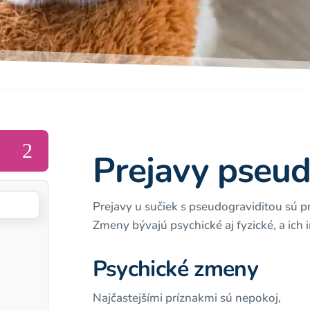
2
Prejavy pseud
Prejavy u sučiek s pseudograviditou sú p
Zmeny bývajú psychické aj fyzické, a ich i
Psychické zmeny
Najčastejšími príznakmi sú nepokoj,