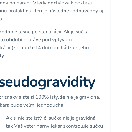
ňov po háraní. Vtedy dochádza k poklesu
u prolaktínu. Ten je následne zodpovedný aj
a.
obdobie tesne po sterilizácii. Ak je sučka
mto období je práve pod vplyvom
trácii (zhruba 5-14 dní) dochádza k jeho
ty.
seudogravidity
znaky a ste si 100% istý, že nie je gravidná,
ekára bude veľmi jednoduchá.
Ak si nie ste istý, či sučka nie je gravidná,
tak Váš veterinárny lekár skontroluje sučku