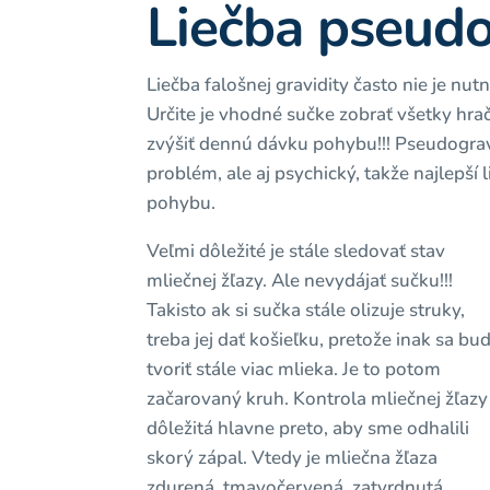
Liečba pseudo
Liečba falošnej gravidity často nie je nu
Určite je vhodné sučke zobrať všetky hrač
zvýšiť dennú dávku pohybu!!! Pseudogravi
problém, ale aj psychický, takže najlepší 
pohybu.
Veľmi dôležité je stále sledovať stav
mliečnej žľazy. Ale nevydájať sučku!!!
Takisto ak si sučka stále olizuje struky,
treba jej dať košieľku, pretože inak sa bu
tvoriť stále viac mlieka. Je to potom
začarovaný kruh. Kontrola mliečnej žľazy 
dôležitá hlavne preto, aby sme odhalili
skorý zápal. Vtedy je mliečna žľaza
zdurená, tmavočervená, zatvrdnutá,