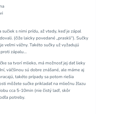
čna
vi
 sučiek s nimi prídu, až vtedy, keď je zápal
dovali. (čiže laicky povedané „praskli“). Sučky
je veľmi vážny. Takéto sučky už vyžadujú
y proti zápalu…
učke sa tvorí mlieko, má možnosť jej dať lieky
 dní, väčšinou sú dobre znášané, ale máme aj
racajú, takéto prípady sa potom riešia
osti môžete sučke prikladať na mliečnu žľazu
obu cca 5-10min (nie čistý lad!, skôr
odľa potreby.