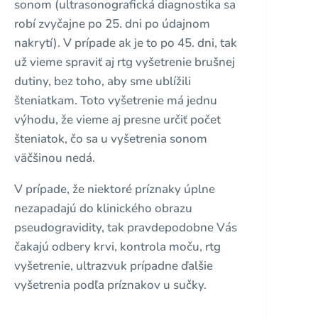
sonom (ultrasonografická diagnostika sa
robí zvyčajne po 25. dni po údajnom
nakrytí). V prípade ak je to po 45. dni, tak
už vieme spraviť aj rtg vyšetrenie brušnej
dutiny, bez toho, aby sme ublížili
šteniatkam. Toto vyšetrenie má jednu
výhodu, že vieme aj presne určiť počet
šteniatok, čo sa u vyšetrenia sonom
väčšinou nedá.
V prípade, že niektoré príznaky úplne
nezapadajú do klinického obrazu
pseudogravidity, tak pravdepodobne Vás
čakajú odbery krvi, kontrola moču, rtg
vyšetrenie, ultrazvuk prípadne ďalšie
vyšetrenia podľa príznakov u sučky.