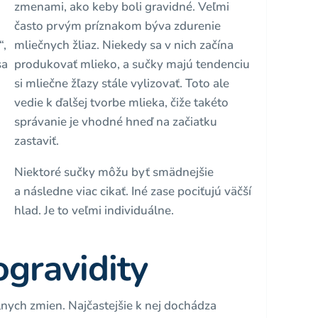
zmenami, ako keby boli gravidné. Veľmi
často prvým príznakom býva zdurenie
“,
mliečnych žliaz. Niekedy sa v nich začína
sa
produkovať mlieko, a sučky majú tendenciu
si mliečne žľazy stále vylizovať. Toto ale
vedie k ďalšej tvorbe mlieka, čiže takéto
správanie je vhodné hneď na začiatku
zastaviť.
Niektoré sučky môžu byť smädnejšie
h
a následne viac cikať. Iné zase pociťujú väčší
hlad. Je to veľmi individuálne.
ogravidity
nych zmien. Najčastejšie k nej dochádza