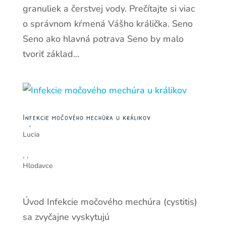
granuliek a čerstvej vody. Prečítajte si viac
o správnom kŕmená Vášho králička. Seno
Seno ako hlavná potrava Seno by malo
tvoriť základ...
Infekcie močového mechúra u králikov
od
Lucia
|
|
Hlodavce
Úvod Infekcie močového mechúra (cystitis)
sa zvyčajne vyskytujú