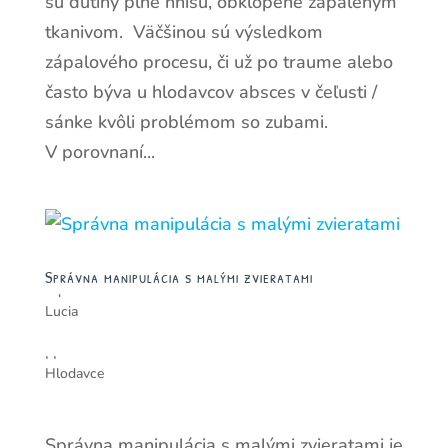
sú dutiny plné hnisu, obklopené zapáleným
tkanivom. Väčšinou sú výsledkom
zápalového procesu, či už po traume alebo
často býva u hlodavcov absces v čeľusti /
sánke kvôli problémom so zubami.
V porovnaní...
Správna manipulácia s malými zvieratami
od
Lucia
|
|
Hlodavce
Správna manipulácia s malými zvieratami je