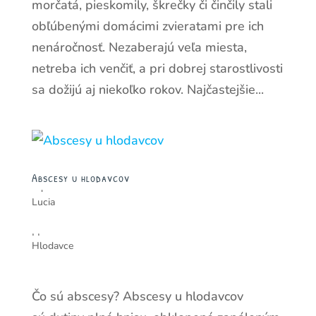
morčatá, pieskomily, škrečky či činčily stali
obľúbenými domácimi zvieratami pre ich
nenáročnosť. Nezaberajú veľa miesta,
netreba ich venčiť, a pri dobrej starostlivosti
sa dožijú aj niekoľko rokov. Najčastejšie...
Abscesy u hlodavcov
od
Lucia
|
|
Hlodavce
Čo sú abscesy? Abscesy u hlodavcov