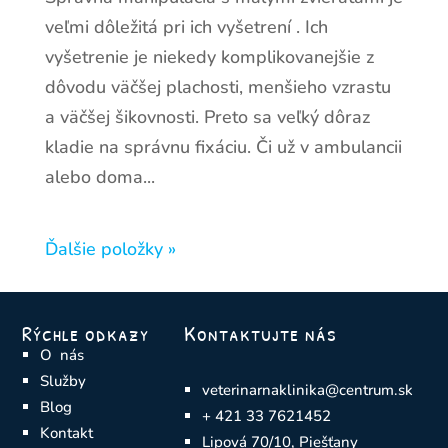
veľmi dôležitá pri ich vyšetrení . Ich
vyšetrenie je niekedy komplikovanejšie z
dôvodu väčšej plachosti, menšieho vzrastu
a väčšej šikovnosti. Preto sa veľký dôraz
kladie na správnu fixáciu. Či už v ambulancii
alebo doma...
Ďalšie položky »
Rýchle odkazy
Kontaktujte nás
O nás
Služby
veterinarnaklinika@centrum.sk
Blog
+ 421 33 7621452
Kontakt
Lipová 70/10, Piešťany