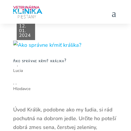
12.
12.
12.
12.
12.
01.
01.
01.
01.
01.
2024
2024
2024
2024
2024
Ako správne kŕmiť králika?
od
Lucia
|
|
Hlodavce
Úvod Králik, podobne ako my ľudia, si rád
pochutná na dobrom jedle. Určite ho poteší
dobrá zmes sena, čerstvej zeleniny,